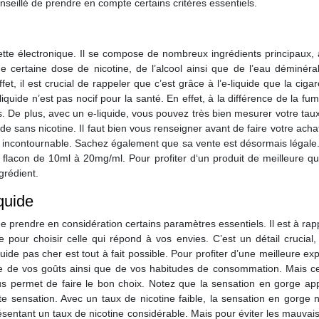
conseillé de prendre en compte certains critères essentiels.
rette électronique. Il se compose de nombreux ingrédients principaux, à 
e certaine dose de nicotine, de l’alcool ainsi que de l’eau déminéral
, il est crucial de rappeler que c’est grâce à l’e-liquide que la ciga
e-liquide n’est pas nocif pour la santé. En effet, à la différence de la f
 De plus, avec un e-liquide, vous pouvez très bien mesurer votre taux d
e sans nicotine. Il faut bien vous renseigner avant de faire votre achat.
 incontournable. Sachez également que sa vente est désormais légale. 
lacon de 10ml à 20mg/ml. Pour profiter d‘un produit de meilleure quali
grédient.
quide
é de prendre en considération certains paramètres essentiels. Il est à ra
 pour choisir celle qui répond à vos envies. C’est un détail crucial
iquide pas cher est tout à fait possible. Pour profiter d’une meilleure 
pte de vos goûts ainsi que de vos habitudes de consommation. Mais ce 
vous permet de faire le bon choix. Notez que la sensation en gorge a
tte sensation. Avec un taux de nicotine faible, la sensation en gorge n
résentant un taux de nicotine considérable. Mais pour éviter les mauvaise