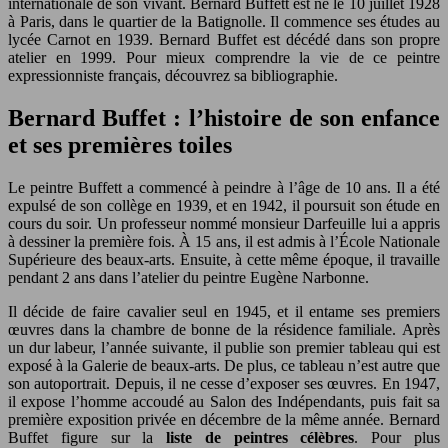
internationale de son vivant. Bernard Buffett est né le 10 juillet 1928
à Paris, dans le quartier de la Batignolle. Il commence ses études au
lycée Carnot en 1939. Bernard Buffet est décédé dans son propre
atelier en 1999. Pour mieux comprendre la vie de ce peintre
expressionniste français, découvrez sa bibliographie.
Bernard Buffet : l’histoire de son enfance
et ses premières toiles
Le peintre Buffett a commencé à peindre à l’âge de 10 ans. Il a été
expulsé de son collège en 1939, et en 1942, il poursuit son étude en
cours du soir. Un professeur nommé monsieur Darfeuille lui a appris
à dessiner la première fois. À 15 ans, il est admis à l’École Nationale
Supérieure des beaux-arts. Ensuite, à cette même époque, il travaille
pendant 2 ans dans l’atelier du peintre Eugène Narbonne.
Il décide de faire cavalier seul en 1945, et il entame ses premiers
œuvres dans la chambre de bonne de la résidence familiale. Après
un dur labeur, l’année suivante, il publie son premier tableau qui est
exposé à la Galerie de beaux-arts. De plus, ce tableau n’est autre que
son autoportrait. Depuis, il ne cesse d’exposer ses œuvres. En 1947,
il expose l’homme accoudé au Salon des Indépendants, puis fait sa
première exposition privée en décembre de la même année. Bernard
Buffet figure sur la
liste de peintres célèbres
. Pour plus