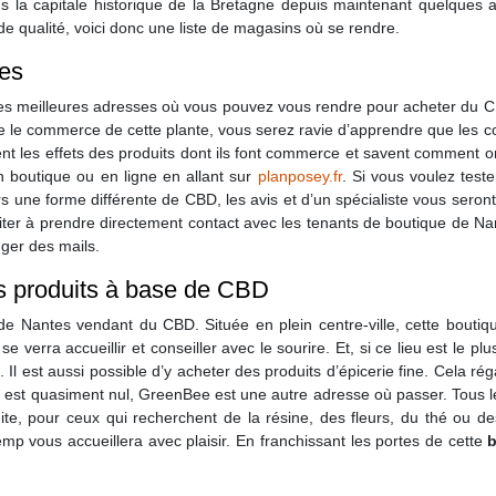
 la capitale historique de la Bretagne depuis maintenant quelques a
 de qualité, voici donc une liste de magasins où se rendre.
les
 les meilleures adresses où vous pouvez vous rendre pour acheter du C
e le commerce de cette plante, vous serez ravie d’apprendre que les 
ent les effets des produits dont ils font commerce et savent comment o
 boutique ou en ligne en allant sur
planposey.fr
. Si vous voulez test
 une forme différente de CBD, les avis et d’un spécialiste vous seront
ésiter à prendre directement contact avec les tenants de boutique de Nan
nger des mails.
ts produits à base de CBD
de Nantes vendant du CBD. Située en plein centre-ville, cette bouti
 verra accueillir et conseiller avec le sourire. Et, si ce lieu est le 
 Il est aussi possible d’y acheter des produits d’épicerie fine. Cela r
est quasiment nul, GreenBee est une autre adresse où passer. Tous les 
nsuite, pour ceux qui recherchent de la résine, des fleurs, du thé 
p vous accueillera avec plaisir. En franchissant les portes de cette