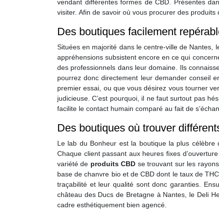
vendant différentes formes de CBD. Présentes dans
visiter. Afin de savoir où vous procurer des produits
Des boutiques facilement repérab
Situées en majorité dans le centre-ville de Nantes,
appréhensions subsistent encore en ce qui concern
des professionnels dans leur domaine. Ils connaiss
pourrez donc directement leur demander conseil en
premier essai, ou que vous désirez vous tourner vers
judicieuse. C’est pourquoi, il ne faut surtout pas h
facilite le contact humain comparé au fait de s’écha
Des boutiques où trouver différen
Le lab du Bonheur est la boutique la plus célèbre 
Chaque client passant aux heures fixes d’ouverture se
variété de
produits CBD
se trouvant sur les rayons.
base de chanvre bio et de CBD dont le taux de THC 
traçabilité et leur qualité sont donc garanties. E
château des Ducs de Bretagne à Nantes, le Deli Hem
cadre esthétiquement bien agencé.