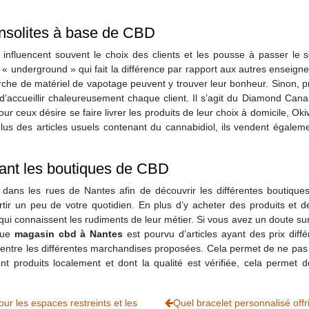
 insolites à base de CBD
influencent souvent le choix des clients et les pousse à passer le se
é « underground » qui fait la différence par rapport aux autres enseign
erche de matériel de vapotage peuvent y trouver leur bonheur. Sinon, 
e d’accueillir chaleureusement chaque client. Il s’agit du Diamond Ca
our ceux désire se faire livrer les produits de leur choix à domicile, O
 des articles usuels contenant du cannabidiol, ils vendent égaleme
itant les boutiques de CBD
er dans les rues de Nantes afin de découvrir les différentes boutiques
r un peu de votre quotidien. En plus d’y acheter des produits et d
i connaissent les rudiments de leur métier. Si vous avez un doute sur l
que
magasin cbd à Nantes
est pourvu d’articles ayant des prix dif
f entre les différentes marchandises proposées. Cela permet de ne pas êt
ont produits localement et dont la qualité est vérifiée, cela permet
pour les espaces restreints et les
Quel bracelet personnalisé off