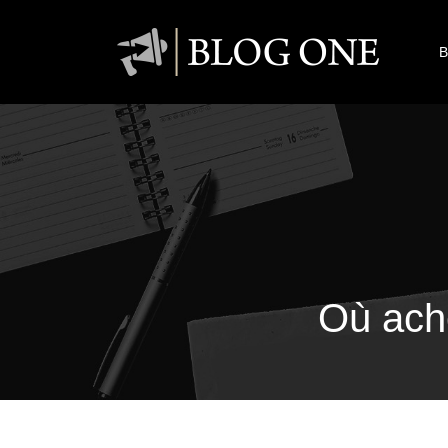
B
Où ach