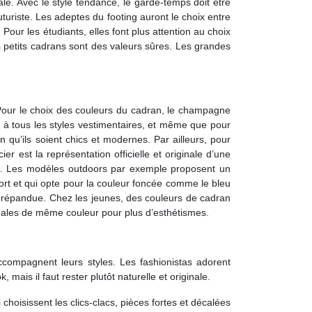
le. Avec le style tendance, le garde-temps doit être
uturiste. Les adeptes du footing auront le choix entre
Pour les étudiants, elles font plus attention au choix
s petits cadrans sont des valeurs sûres. Les grandes
 Pour le choix des couleurs du cadran, le champagne
nt à tous les styles vestimentaires, et même que pour
qu’ils soient chics et modernes. Par ailleurs, pour
r est la représentation officielle et originale d’une
ts. Les modèles outdoors par exemple proposent un
ort et qui opte pour la couleur foncée comme le bleu
us répandue. Chez les jeunes, des couleurs de cadran
andales de même couleur pour plus d’esthétismes.
accompagnent leurs styles. Les fashionistas adorent
mais il faut rester plutôt naturelle et originale.
choisissent les clics-clacs, pièces fortes et décalées