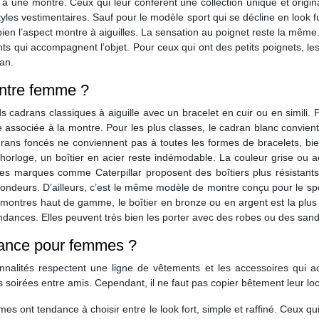
 à une montre. Ceux qui leur confèrent une collection unique et origina
tyles vestimentaires. Sauf pour le modèle sport qui se décline en look f
 bien l’aspect montre à aiguilles. La sensation au poignet reste la même. 
nts qui accompagnent l’objet. Pour ceux qui ont des petits poignets, le
ran.
ontre femme ?
adrans classiques à aiguille avec un bracelet en cuir ou en simili.
gie associée à la montre. Pour les plus classes, le cadran blanc convie
rans foncés ne conviennent pas à toutes les formes de bracelets, bien 
orloge, un boîtier en acier reste indémodable. La couleur grise ou acie
es marques comme Caterpillar proposent des boîtiers plus résistan
fondeurs. D’ailleurs, c’est le même modèle de montre conçu pour le sp
 les montres haut de gamme, le boîtier en bronze ou en argent est la pl
s tendances. Elles peuvent très bien les porter avec des robes ou des s
ance pour femmes ?
onnalités respectent une ligne de vêtements et les accessoires qui 
 soirées entre amis. Cependant, il ne faut pas copier bêtement leur look, 
s ont tendance à choisir entre le look fort, simple et raffiné. Ceux qui 