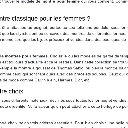
ez trouver le modèle de
montre pour femme
qui vous convient. Commen
?
tre classique pour les femmes ?
t être attachée au poignet, portée au cou telle une pendule, sous form
 que les stylistes ont pu concevoir des montres de différentes formes,
 même titre que les bijoux précieux et vendus dans des boutiques de lux
 de montres pour femmes
. Choisir le ou les modèles de garde de temps
e est toujours d’actualité et ça le restera. Dans cette collection se tro
exemple la montre à gousset de Thomas Sablo, ou bien la montre baigno
comme ceux qui sont fabriqués avec des bracelets souples. Ceux qui on
rs de mode comme Calvin Klein, Hermès, Dior, etc.
tre choix
sous différents matériaux, déclinés sous toutes les formes et vendus 
ête d’identité. Vu la valeur qu’on peut attacher à cette horloge de poi
otre choix selon trois critères essentiels. Pour bien choisir une belle 