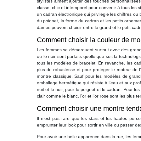
stylistes aiment ajouter des touches personnalisées
classe, chic et intemporel pour convenir à tous les s
un cadran électronique qui privilégie les chiffres ou
du poignet, la forme du cadran et les petits orneme
dames peuvent choisir entre le grand et le petit cad
Comment choisir la couleur de m
Les femmes se démarquent surtout avec des grands c
ou le noir sont parfaits quelle que soit la technolo
tous les modèles de bracelet. En revanche, les cad
plus de robustesse et pour protéger le moteur de l’h
montre classique. Sauf pour les modèles de grand
emballage hermétique qui résiste à l’eau et aux pro
nuit et le noir, pour le poignet et le cadran. Pour
clair comme le blanc, l’or et l’or rose sont les plu
Comment choisir une montre tend
Il n’est pas rare que les stars et les hautes pers
emprunter leur look pour sortir en ville ou passer des
Pour avoir une belle apparence dans la rue, les femme