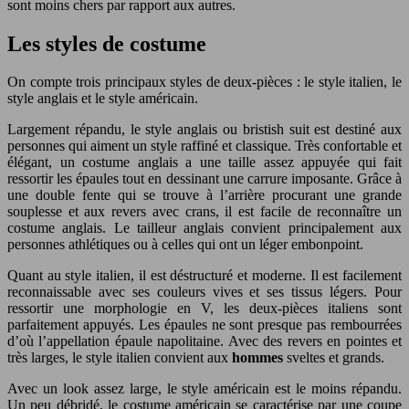
sont moins chers par rapport aux autres.
Les styles de costume
On compte trois principaux styles de deux-pièces : le style italien, le
style anglais et le style américain.
Largement répandu, le style anglais ou bristish suit est destiné aux
personnes qui aiment un style raffiné et classique. Très confortable et
élégant, un costume anglais a une taille assez appuyée qui fait
ressortir les épaules tout en dessinant une carrure imposante. Grâce à
une double fente qui se trouve à l’arrière procurant une grande
souplesse et aux revers avec crans, il est facile de reconnaître un
costume anglais. Le tailleur anglais convient principalement aux
personnes athlétiques ou à celles qui ont un léger embonpoint.
Quant au style italien, il est déstructuré et moderne. Il est facilement
reconnaissable avec ses couleurs vives et ses tissus légers. Pour
ressortir une morphologie en V, les deux-pièces italiens sont
parfaitement appuyés. Les épaules ne sont presque pas rembourrées
d’où l’appellation épaule napolitaine. Avec des revers en pointes et
très larges, le style italien convient aux
hommes
sveltes et grands.
Avec un look assez large, le style américain est le moins répandu.
Un peu débridé, le costume américain se caractérise par une coupe