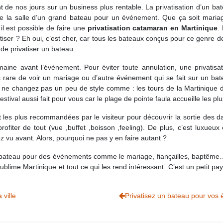
e nos jours sur un business plus rentable. La privatisation d’un batea
e de la salle d’un grand bateau pour un événement. Que ça soit mariag
il est possible de faire une
privatisation catamaran en Martinique
.
atiser ? Eh oui, c’est cher, car tous les bateaux conçus pour ce genre de
 de privatiser un bateau.
maine avant l’événement. Pour éviter toute annulation, une privatisa
are de voir un mariage ou d’autre événement qui se fait sur un batea
 ne changez pas un peu de style comme : les tours de la Martinique 
stival aussi fait pour vous car le plage de pointe faula accueille les p
 les plus recommandées par le visiteur pour découvrir la sortie des da
ofiter de tout (vue ,buffet ,boisson ,feeling). De plus, c’est luxueux
 vu avant. Alors, pourquoi ne pas y en faire autant ?
un bateau pour des événements comme le mariage, fiançailles, baptême…
ublime Martinique et tout ce qui les rend intéressant. C’est un petit
 ville
Privatisez un bateau pour vos 