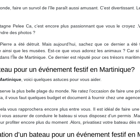
monde, faire un survol de l’île paraît aussi amusant. C’est divertissan
gne Pelee Ca, c’est encore plus passionnant que vous le croyez .Vou
rendre des photos ?
Pierre a été détruit. Mais aujourd’hui, sachez que ce dernier a été
rre ainsi que les musées. Est-ce que vous adorez les animaux ? Car si c
ans l’Île de Martinique. Ce dernier est réputé pour ces trésors maritim
eau pour un événement festif en Martinique?
Martinique
, voici quelques astuces pour vous aider.
éserve la plus belle plage du monde. Ne ratez l’occasion de faire une p
ela, il vous faut quelques budget et document à fournir chez une agence
ela vous rapprochera encore plus entre vous. Il est idéal de faire une
vous assurer de conduire le bateau si vous disposez d’un permis .Mais
our profiter encore plus du moment .Alors, privatisez votre bateau dès 
sation d’un bateau pour un événement festif en 