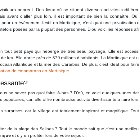
visiteurs adorent. Des lieux où se situent diverses activités indiffé
is avant d’aller plus loin, il est important de bien la connaître. Où
pour un événement festif en Martinique, c’est quoi une privatisation d
tefois posées par la plupart des personnes. D’où voici les réponses afi
tout petit pays qui héberge de très beau paysage. Elle est accessibl
 de km. Elle abrite près de 579 millions d’habitants. La Martinique est u
’océan Atlantique et la mer des Caraïbes. De plus, c’est idéal pour fai
isation de catamarans en Martinique
.
éressante?
vous ne savez pas quoi faire là-bas ? D’où, en voici quelques-unes des 
 populaires, car, elle offre nombreuse activité divertissante à faire lors 
 surprises, car le village est totalement inspirant et magnifique. Tout
iter de la plage des Salines ? Tout le monde sait que c’est une meilleur
inique
et d’y en profiter lors de votre séjour.