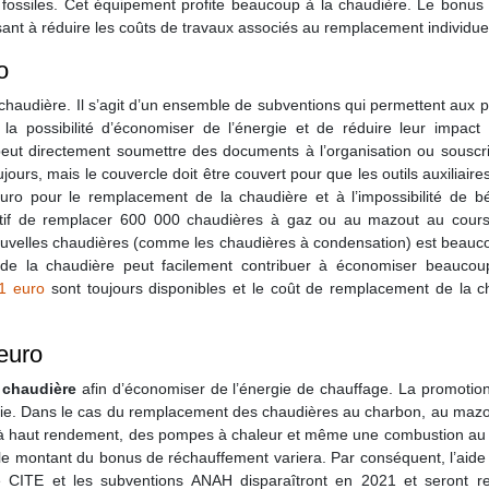
ies fossiles. Cet équipement profite beaucoup à la chaudière. Le bon
isant à réduire les coûts de travaux associés au remplacement individue
ro
chaudière. Il s’agit d’un ensemble de subventions qui permettent aux pa
es la possibilité d’économiser de l’énergie et de réduire leur impa
e peut directement soumettre des documents à l’organisation ou souscr
toujours, mais le couvercle doit être couvert pour que les outils auxili
euro pour le remplacement de la chaudière et à l’impossibilité de bé
ctif de remplacer 600 000 chaudières à gaz ou au mazout au cour
 nouvelles chaudières (comme les chaudières à condensation) est beauc
 la chaudière peut facilement contribuer à économiser beaucoup d’
1 euro
sont toujours disponibles et le coût de remplacement de la c
euro
chaudière
afin d’économiser de l’énergie de chauffage. La promoti
gie. Dans le cas du remplacement des chaudières au charbon, au maz
 haut rendement, des pompes à chaleur et même une combustion au bo
e montant du bonus de réchauffement variera. Par conséquent, l’aide e
re CITE et les subventions ANAH disparaîtront en 2021 et seron