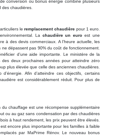
us de conversion ou bonus énergie combine plusieurs
l des chaudières.
rticuliers le
remplacement chaudière
pour 1 euro.
ct environnemental. La
chaudière un euro
est une
ire à des devis commerciaux. A l’heure actuelle, les
aires ne dépassent pas 90% du coût de fonctionnement.
néficier d’une aide importante. Le ministère de la
s des deux prochaines années pour atteindre zéro
oup plus élevée que celle des anciennes chaudières.
énergie. Afin d’atteindre ces objectifs, certains
haudière est considérablement réduit. Pour plus de
on du chauffage est une récompense supplémentaire
out ou au gaz sans condensation par des chaudières
is à haut rendement, les prix peuvent être élevés.
st encore plus importante pour les familles à faible
t remplacés par MaPrime Rénov. Le nouveau bonus